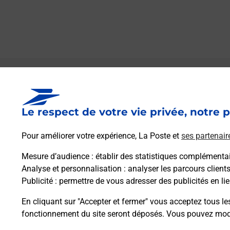
Le lien s'ouvre dans un nouvel onglet
Boîte aux lettres La Poste
Le respect de votre vie privée, notre p
Prochaine collecte du courrier
lundi
à
09h00
16 Rue De La Mairie
Pour améliorer votre expérience, La Poste et
ses partenair
08160
Chalandry Elaire
Mesure d’audience
: établir des statistiques complémentair
Analyse et personnalisation
: analyser les parcours client
Itinéraire
Publicité
: permettre de vous adresser des publicités en lie
En cliquant sur "Accepter et fermer" vous acceptez tous le
fonctionnement du site seront déposés. Vous pouvez modi