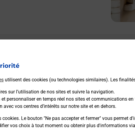
Le lien s'ouvre dans un nouvel onglet
Boîte aux lettres La Poste
riorité
Prochaine collecte du courrier
lundi
à
09h00
8 Rue De Saint Gonthier
es
utilisent des cookies (ou technologies similaires). Les finalité
08160
Chalandry Elaire
es sur l’utilisation de nos sites et suivre la navigation.
s et personnaliser en temps réel nos sites et communications en 
Itinéraire
n avec vos centres d’intérêts sur notre site et en dehors.
s cookies. Le bouton "Ne pas accepter et fermer" vous permet d'i
fier vos choix à tout moment ou obtenir plus d'informations vi