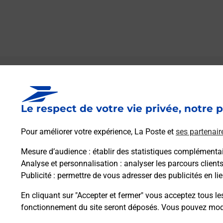
Le lien s'ouvre dans un nouvel onglet
Boîte aux Lettres La Poste
Le respect de votre vie privée, notre p
Collecte du courrier aujourd'hui à
08h00
2 Rue De L Eglise
Pour améliorer votre expérience, La Poste et
ses partenair
08310
Cauroy
Mesure d’audience
: établir des statistiques complémentair
Analyse et personnalisation
: analyser les parcours client
Itinéraire
Publicité
: permettre de vous adresser des publicités en lie
En cliquant sur "Accepter et fermer" vous acceptez tous le
fonctionnement du site seront déposés. Vous pouvez modi