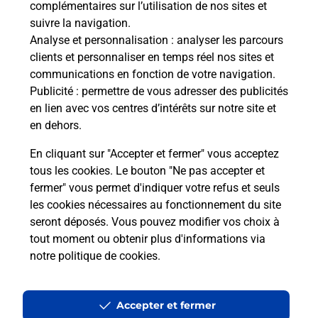
complémentaires sur l’utilisation de nos sites et
Le lien s'ouvre dans un nouvel onglet
suivre la navigation.
Boîte aux Lettres La Poste
Analyse et personnalisation
: analyser les parcours
Prochaine collecte du courrier
lundi
à
09h00
clients et personnaliser en temps réel nos sites et
communications en fonction de votre navigation.
1 Rue De La Pinchette
Publicité
: permettre de vous adresser des publicités
08240
Buzancy
en lien avec vos centres d’intérêts sur notre site et
en dehors.
Itinéraire
En cliquant sur "Accepter et fermer" vous acceptez
tous les cookies. Le bouton "Ne pas accepter et
fermer" vous permet d'indiquer votre refus et seuls
Localiser
Liste Boîtes aux lettres
Ardennes
Buzancy
les cookies nécessaires au fonctionnement du site
seront déposés. Vous pouvez modifier vos choix à
tout moment ou obtenir plus d'informations via
notre politique de cookies
.
Plan du site
Accessibilité : partiellement conforme
Accepter et fermer