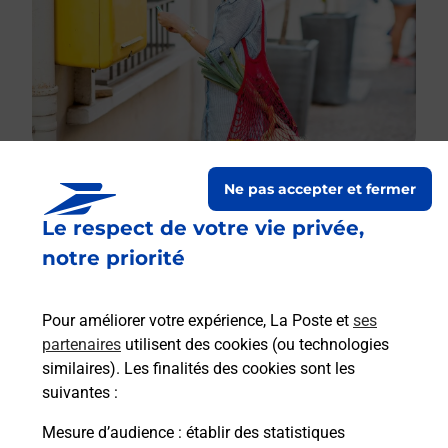
Ne pas accepter et fermer
Le respect de votre vie privée,
Le lien s'ouvre dans un nouvel onglet
Boîte aux lettres La Poste
notre priorité
Prochaine collecte du courrier
lundi
à
14h00
Pour améliorer votre expérience, La Poste et
ses
2 Rue De La Gare
partenaires
utilisent des cookies (ou technologies
08240
Buzancy
similaires). Les finalités des cookies sont les
suivantes :
Itinéraire
Mesure d’audience
: établir des statistiques