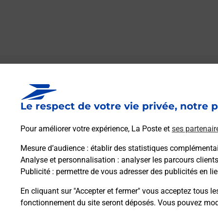
Le lien s'ouvre dans un nouvel onglet
Boîte aux lettres La Poste
Le respect de votre vie privée, notre p
Prochaine collecte du courrier
vendredi
à
09h00
Pour améliorer votre expérience, La Poste et
ses partenair
24 Rue Bouchard
08210
Beaumont En Argonne
Mesure d’audience
: établir des statistiques complémentair
Analyse et personnalisation
: analyser les parcours client
Publicité
: permettre de vous adresser des publicités en lie
Itinéraire
En cliquant sur "Accepter et fermer" vous acceptez tous le
fonctionnement du site seront déposés. Vous pouvez modi