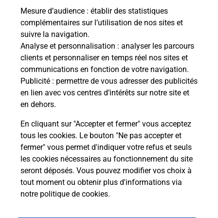
Mesure d’audience
: établir des statistiques
Le lien s'ouvre dans un nouvel onglet
complémentaires sur l’utilisation de nos sites et
Boîte aux lettres La Poste
suivre la navigation.
Analyse et personnalisation
: analyser les parcours
Prochaine collecte du courrier
lundi
à
09h00
clients et personnaliser en temps réel nos sites et
10 Place Hippolyte Noiret
communications en fonction de votre navigation.
08390
Bairon Et Ses Environs
Publicité
: permettre de vous adresser des publicités
en lien avec vos centres d’intérêts sur notre site et
Itinéraire
en dehors.
En cliquant sur "Accepter et fermer" vous acceptez
tous les cookies. Le bouton "Ne pas accepter et
Localiser
Liste Boîtes aux lettres
Ardennes
fermer" vous permet d'indiquer votre refus et seuls
Bairon Et Ses Environs
les cookies nécessaires au fonctionnement du site
seront déposés. Vous pouvez modifier vos choix à
tout moment ou obtenir plus d'informations via
notre politique de cookies
.
Plan du site