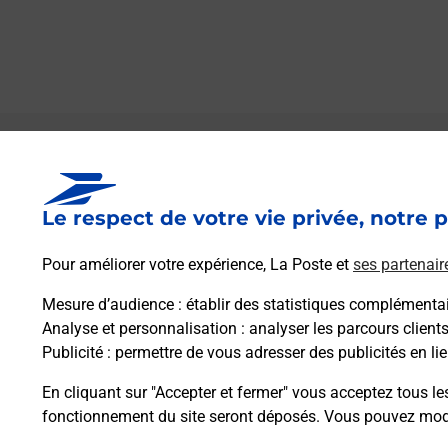
Le lien s'ouvre dans un nouvel onglet
Boîte aux lettres La Poste
Le respect de votre vie privée, notre p
Prochaine collecte du courrier
vendredi
à
09h00
Pour améliorer votre expérience, La Poste et
ses partenair
7 Rue Du Commandant Lefevre
08500
Anchamps
Mesure d’audience
: établir des statistiques complémentair
Analyse et personnalisation
: analyser les parcours client
Publicité
: permettre de vous adresser des publicités en lie
Itinéraire
En cliquant sur "Accepter et fermer" vous acceptez tous le
fonctionnement du site seront déposés. Vous pouvez modi