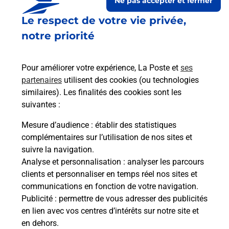
Ne pas accepter et fermer
Le respect de votre vie privée,
notre priorité
Pour améliorer votre expérience, La Poste et
ses
partenaires
utilisent des cookies (ou technologies
similaires). Les finalités des cookies sont les
Le lien s'ouvre dans un nouvel onglet
suivantes :
Boîte aux lettres La Poste
Mesure d’audience
: établir des statistiques
Prochaine collecte du courrier
lundi
à
09h00
complémentaires sur l’utilisation de nos sites et
suivre la navigation.
2 Route De L Etang
Analyse et personnalisation
: analyser les parcours
08190
Aire
clients et personnaliser en temps réel nos sites et
communications en fonction de votre navigation.
Itinéraire
Publicité
: permettre de vous adresser des publicités
en lien avec vos centres d’intérêts sur notre site et
en dehors.