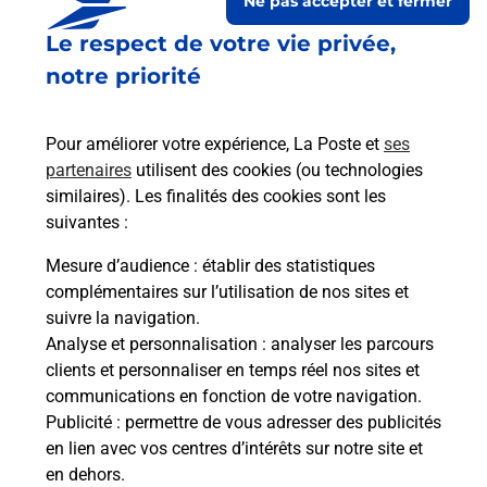
Ne pas accepter et fermer
Le respect de votre vie privée,
notre priorité
Pour améliorer votre expérience, La Poste et
ses
partenaires
utilisent des cookies (ou technologies
similaires). Les finalités des cookies sont les
Le lien s'ouvre dans un nouvel onglet
suivantes :
Boîte aux Lettres La Poste
Mesure d’audience
: établir des statistiques
Prochaine collecte du courrier
lundi
à
08h00
complémentaires sur l’utilisation de nos sites et
suivre la navigation.
96 Route D Aubenas
Analyse et personnalisation
: analyser les parcours
07110
Uzer
clients et personnaliser en temps réel nos sites et
communications en fonction de votre navigation.
Itinéraire
Publicité
: permettre de vous adresser des publicités
en lien avec vos centres d’intérêts sur notre site et
en dehors.