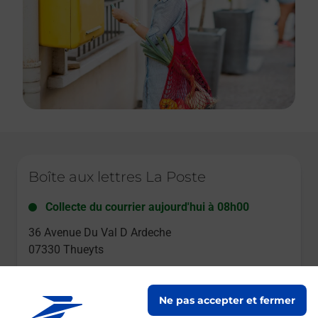
Le lien s'ouvre dans un nouvel onglet
Boîte aux lettres La Poste
Collecte du courrier aujourd'hui à
08h00
36 Avenue Du Val D Ardeche
07330
Thueyts
Itinéraire
Ne pas accepter et fermer