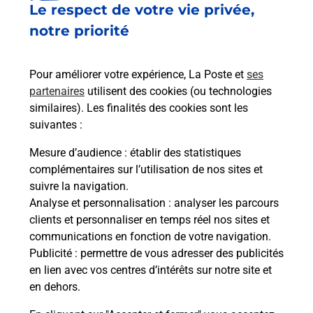
Le respect de votre vie privée,
Le lien s'ouvre dans un nouvel onglet
Boîte aux lettres La Poste
notre priorité
Collecte du courrier aujourd'hui à
08h00
Pour améliorer votre expérience, La Poste et
ses
3 Rue De La Fontaine
partenaires
utilisent des cookies (ou technologies
07330
Thueyts
similaires). Les finalités des cookies sont les
suivantes :
Itinéraire
Mesure d’audience
: établir des statistiques
complémentaires sur l’utilisation de nos sites et
Le lien s'ouvre dans un nouvel onglet
suivre la navigation.
Boîte aux Lettres La Poste
Analyse et personnalisation
: analyser les parcours
Collecte du courrier aujourd'hui à
08h00
clients et personnaliser en temps réel nos sites et
communications en fonction de votre navigation.
20 Place Du Champ De Mars
Publicité
: permettre de vous adresser des publicités
07330
Thueyts
en lien avec vos centres d’intérêts sur notre site et
en dehors.
Itinéraire