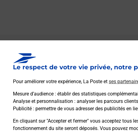
Le lien s'ouvre dans un nouvel onglet
Boîte aux lettres La Poste
Le respect de votre vie privée, notre p
Collecte du courrier aujourd'hui à
08h00
Quartier Lavabre
Pour améliorer votre expérience, La Poste et
ses partenair
07460
Saint Sauveur De Cruzieres
Mesure d’audience
: établir des statistiques complémentair
Analyse et personnalisation
: analyser les parcours client
Itinéraire
Publicité
: permettre de vous adresser des publicités en lie
En cliquant sur "Accepter et fermer" vous acceptez tous le
fonctionnement du site seront déposés. Vous pouvez modi