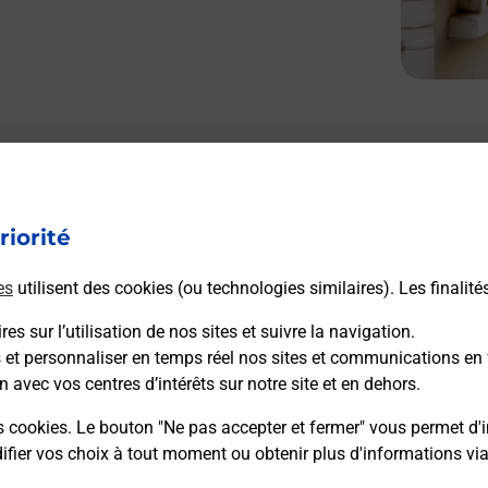
Le lien s'ouvre dans un nouvel onglet
Boîte aux lettres La Poste
riorité
Collecte du courrier aujourd'hui à
08h00
Le Village
es
utilisent des cookies (ou technologies similaires). Les finalité
07460
Saint Sauveur De Cruzieres
es sur l’utilisation de nos sites et suivre la navigation.
s et personnaliser en temps réel nos sites et communications en 
Itinéraire
n avec vos centres d’intérêts sur notre site et en dehors.
s cookies. Le bouton "Ne pas accepter et fermer" vous permet d'i
fier vos choix à tout moment ou obtenir plus d'informations vi