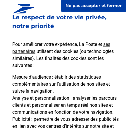
Ne pas accepter et fermer
Le respect de votre vie privée,
notre priorité
Pour améliorer votre expérience, La Poste et
ses
partenaires
utilisent des cookies (ou technologies
similaires). Les finalités des cookies sont les
suivantes :
Le lien s'ouvre dans un nouvel onglet
Boîte aux lettres La Poste
Mesure d’audience
: établir des statistiques
complémentaires sur l’utilisation de nos sites et
Prochaine collecte du courrier
lundi
à
08h00
suivre la navigation.
1 Place De La Mairie
Analyse et personnalisation
: analyser les parcours
07210
Saint Bauzile
clients et personnaliser en temps réel nos sites et
communications en fonction de votre navigation.
Itinéraire
Publicité
: permettre de vous adresser des publicités
en lien avec vos centres d’intérêts sur notre site et