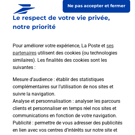
Ne pas accepter et fermer
Le respect de votre vie privée,
notre priorité
Pour améliorer votre expérience, La Poste et
ses
partenaires
utilisent des cookies (ou technologies
similaires). Les finalités des cookies sont les
suivantes :
Le lien s'ouvre dans un nouvel onglet
Boîte aux lettres La Poste
Mesure d’audience
: établir des statistiques
complémentaires sur l’utilisation de nos sites et
Prochaine collecte du courrier
samedi
à
08h00
suivre la navigation.
790 Route Du Village
Analyse et personnalisation
: analyser les parcours
07000
Pourcheres
clients et personnaliser en temps réel nos sites et
communications en fonction de votre navigation.
Itinéraire
Publicité
: permettre de vous adresser des publicités
en lien avec vos centres d’intérêts sur notre site et