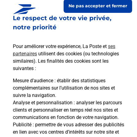
Ne pas accepter et fermer
Le respect de votre vie privée,
notre priorité
Pour améliorer votre expérience, La Poste et
ses
partenaires
utilisent des cookies (ou technologies
similaires). Les finalités des cookies sont les
suivantes :
Le lien s'ouvre dans un nouvel onglet
Boîte aux lettres La Poste
Mesure d’audience
: établir des statistiques
complémentaires sur l’utilisation de nos sites et
Prochaine collecte du courrier
lundi
à
08h00
suivre la navigation.
10 Route De Largentiere
Analyse et personnalisation
: analyser les parcours
07110
Montreal
clients et personnaliser en temps réel nos sites et
communications en fonction de votre navigation.
Itinéraire
Publicité
: permettre de vous adresser des publicités
en lien avec vos centres d’intérêts sur notre site et