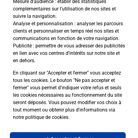
Mesure d’audience
: établir des statistiques
complémentaires sur l’utilisation de nos sites et
Le lien s'ouvre dans un nouvel onglet
suivre la navigation.
Boîte aux lettres La Poste
Analyse et personnalisation
: analyser les parcours
Prochaine collecte du courrier
jeudi
à
12h00
clients et personnaliser en temps réel nos sites et
communications en fonction de votre navigation.
5 Avenue Marcel Nicolas
Publicité
: permettre de vous adresser des publicités
07250
Le Pouzin
en lien avec vos centres d’intérêts sur notre site et
en dehors.
Itinéraire
En cliquant sur "Accepter et fermer" vous acceptez
tous les cookies. Le bouton "Ne pas accepter et
fermer" vous permet d'indiquer votre refus et seuls
Localiser
Liste Boîtes aux lettres
Ardèche
Le Pouzin
les cookies nécessaires au fonctionnement du site
seront déposés. Vous pouvez modifier vos choix à
tout moment ou obtenir plus d'informations via
notre politique de cookies
.
Plan du site