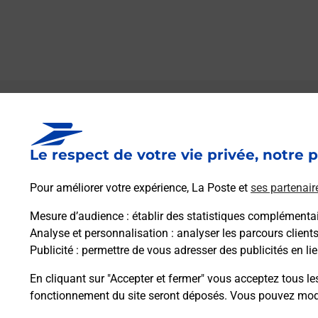
Le lien s'ouvre dans un nouvel onglet
Boîte aux lettres La Poste
Le respect de votre vie privée, notre p
Collecte du courrier aujourd'hui à
08h00
3558 Route Du Tanargue
Pour améliorer votre expérience, La Poste et
ses partenair
07110
Joannas
Mesure d’audience
: établir des statistiques complémentair
Analyse et personnalisation
: analyser les parcours client
Itinéraire
Publicité
: permettre de vous adresser des publicités en lie
En cliquant sur "Accepter et fermer" vous acceptez tous le
fonctionnement du site seront déposés. Vous pouvez modi