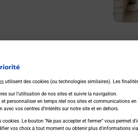
Le lien s'ouvre dans un nouvel onglet
Boîte aux Lettres La Poste
riorité
Collecte du courrier aujourd'hui à
08h00
253 Route De Tauriers
es
utilisent des cookies (ou technologies similaires). Les finalité
07110
Joannas
es sur l’utilisation de nos sites et suivre la navigation.
s et personnaliser en temps réel nos sites et communications en 
Itinéraire
n avec vos centres d’intérêts sur notre site et en dehors.
s cookies. Le bouton "Ne pas accepter et fermer" vous permet d'i
fier vos choix à tout moment ou obtenir plus d'informations vi