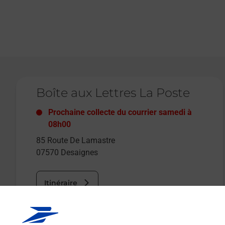
Le lien s'ouvre dans un nouvel onglet
Boîte aux Lettres La Poste
Prochaine collecte du courrier
samedi
à
08h00
85 Route De Lamastre
07570
Desaignes
Itinéraire
Le lien s'ouvre dans un nouvel onglet