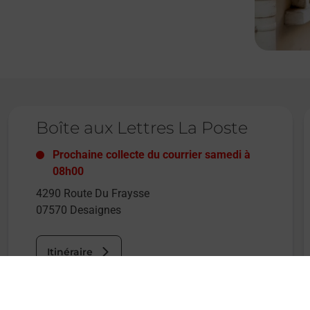
Le lien s'ouvre dans un nouvel onglet
L
Boîte aux Lettres La Poste
Prochaine collecte du courrier
samedi
à
08h00
4290 Route Du Fraysse
07570
Desaignes
Itinéraire
Le lien s'ouvre dans un nouvel onglet