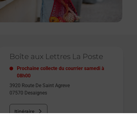
e lien s'ouvre dans un nouvel onglet
Boîte aux Lettres La Poste
Prochaine collecte du courrier
samedi
à
08h00
3920 Route De Saint Agreve
07570
Desaignes
Itinéraire