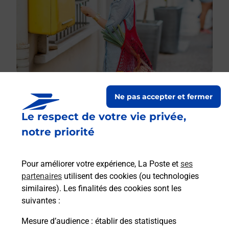
Ne pas accepter et fermer
Le respect de votre vie privée,
Le lien s'ouvre dans un nouvel onglet
Boîte aux lettres La Poste
notre priorité
Prochaine collecte du courrier
lundi
à
08h00
Pour améliorer votre expérience, La Poste et
ses
Le Village
partenaires
utilisent des cookies (ou technologies
07510
Cros De Georand
similaires). Les finalités des cookies sont les
suivantes :
Itinéraire
Mesure d’audience
: établir des statistiques