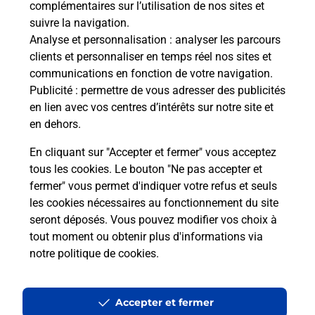
complémentaires sur l’utilisation de nos sites et
Le lien s'ouvre dans un nouvel onglet
suivre la navigation.
Boîte aux lettres La Poste
Analyse et personnalisation
: analyser les parcours
Prochaine collecte du courrier
lundi
à
08h00
clients et personnaliser en temps réel nos sites et
communications en fonction de votre navigation.
Quartier La Palisse
Publicité
: permettre de vous adresser des publicités
07510
Cros De Georand
en lien avec vos centres d’intérêts sur notre site et
en dehors.
Itinéraire
En cliquant sur "Accepter et fermer" vous acceptez
tous les cookies. Le bouton "Ne pas accepter et
fermer" vous permet d'indiquer votre refus et seuls
Localiser
Liste Boîtes aux lettres
Ardèche
Cros De Georand
les cookies nécessaires au fonctionnement du site
seront déposés. Vous pouvez modifier vos choix à
tout moment ou obtenir plus d'informations via
notre politique de cookies
.
Plan du site
Accessibilité : partiellement conforme
Accepter et fermer