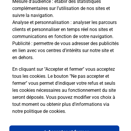
Mesure d’audience
: établir des statistiques
complémentaires sur l’utilisation de nos sites et
Le lien s'ouvre dans un nouvel onglet
suivre la navigation.
Boîte aux lettres La Poste
Analyse et personnalisation
: analyser les parcours
Collecte du courrier aujourd'hui à
08h00
clients et personnaliser en temps réel nos sites et
communications en fonction de votre navigation.
3190 Route Departementale 86
Publicité
: permettre de vous adresser des publicités
07340
Andance
en lien avec vos centres d’intérêts sur notre site et
en dehors.
Itinéraire
En cliquant sur "Accepter et fermer" vous acceptez
tous les cookies. Le bouton "Ne pas accepter et
fermer" vous permet d'indiquer votre refus et seuls
Localiser
Liste Boîtes aux lettres
Ardèche
Andance
les cookies nécessaires au fonctionnement du site
seront déposés. Vous pouvez modifier vos choix à
tout moment ou obtenir plus d'informations via
notre politique de cookies
.
Plan du site