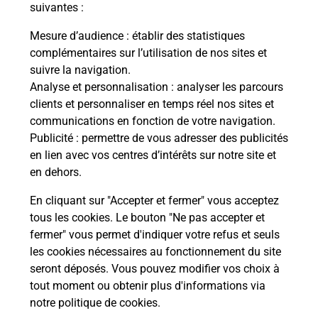
suivantes :
Le lien s'ouvre dans un nouvel onglet
Mesure d’audience
: établir des statistiques
Boîte aux lettres La Poste
complémentaires sur l’utilisation de nos sites et
suivre la navigation.
Prochaine collecte du courrier
vendredi
à
Analyse et personnalisation
: analyser les parcours
09h00
clients et personnaliser en temps réel nos sites et
4300 Avenue Du General De Gaulle
communications en fonction de votre navigation.
06710
Touet Sur Var
Publicité
: permettre de vous adresser des publicités
en lien avec vos centres d’intérêts sur notre site et
Itinéraire
en dehors.
En cliquant sur "Accepter et fermer" vous acceptez
tous les cookies. Le bouton "Ne pas accepter et
Localiser
Liste Boîtes aux lettres
Alpes-Maritimes
fermer" vous permet d'indiquer votre refus et seuls
Touet Sur Var
les cookies nécessaires au fonctionnement du site
seront déposés. Vous pouvez modifier vos choix à
tout moment ou obtenir plus d'informations via
notre politique de cookies
.