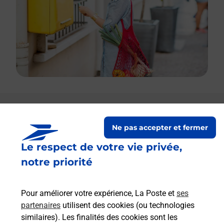
Le lien s'ouvre dans un nouvel onglet
Boîte aux lettres La Poste
Ne pas accepter et fermer
Le respect de votre vie privée,
Prochaine collecte du courrier
vendredi
à
09h00
notre priorité
Avenue Desire Niel
06710
Touet Sur Var
Pour améliorer votre expérience, La Poste et
ses
partenaires
utilisent des cookies (ou technologies
Itinéraire
similaires). Les finalités des cookies sont les