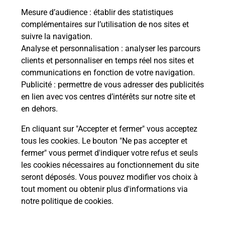
Mesure d’audience
: établir des statistiques
complémentaires sur l’utilisation de nos sites et
Le lien s'ouvre dans un nouvel onglet
suivre la navigation.
Boîte aux lettres La Poste
Analyse et personnalisation
: analyser les parcours
Prochaine collecte du courrier
samedi
à
08h00
clients et personnaliser en temps réel nos sites et
communications en fonction de votre navigation.
107 Avenue Du 16 Septembre 1947
Publicité
: permettre de vous adresser des publicités
06430
Tende
en lien avec vos centres d’intérêts sur notre site et
en dehors.
Itinéraire
En cliquant sur "Accepter et fermer" vous acceptez
tous les cookies. Le bouton "Ne pas accepter et
fermer" vous permet d'indiquer votre refus et seuls
Localiser
Liste Boîtes aux lettres
Alpes-Maritimes
Tende
les cookies nécessaires au fonctionnement du site
seront déposés. Vous pouvez modifier vos choix à
tout moment ou obtenir plus d'informations via
notre politique de cookies
.
Plan du site