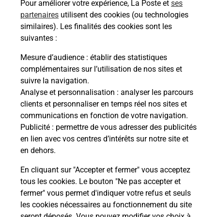
Pour améliorer votre expérience, La Poste et
ses
partenaires
utilisent des cookies (ou technologies
Itinéraire
similaires). Les finalités des cookies sont les
suivantes :
Le lien s'ouvre dans un nouvel onglet
Mesure d’audience
: établir des statistiques
Boîte aux lettres La Poste
complémentaires sur l’utilisation de nos sites et
suivre la navigation.
Prochaine collecte du courrier
vendredi
à
Analyse et personnalisation
: analyser les parcours
08h30
clients et personnaliser en temps réel nos sites et
186 Avenue Saint Michel
communications en fonction de votre navigation.
06500
Sainte Agnes
Publicité
: permettre de vous adresser des publicités
en lien avec vos centres d’intérêts sur notre site et
Itinéraire
en dehors.
En cliquant sur "Accepter et fermer" vous acceptez
tous les cookies. Le bouton "Ne pas accepter et
Localiser
Liste Boîtes aux lettres
Alpes-Maritimes
fermer" vous permet d'indiquer votre refus et seuls
Sainte Agnes
les cookies nécessaires au fonctionnement du site
seront déposés. Vous pouvez modifier vos choix à