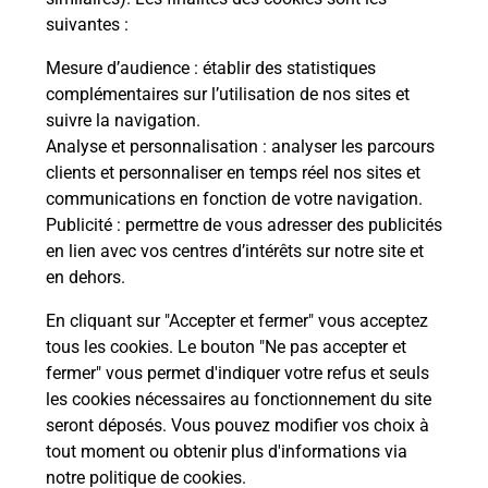
Itinéraire
suivantes :
Mesure d’audience
: établir des statistiques
Le lien s'ouvre dans un nouvel onglet
complémentaires sur l’utilisation de nos sites et
Boîte aux Lettres La Poste
suivre la navigation.
Analyse et personnalisation
: analyser les parcours
Prochaine collecte du courrier
lundi
à
09h00
clients et personnaliser en temps réel nos sites et
1 Chemin Des Moulins
communications en fonction de votre navigation.
06640
Saint Jeannet
Publicité
: permettre de vous adresser des publicités
en lien avec vos centres d’intérêts sur notre site et
Itinéraire
en dehors.
En cliquant sur "Accepter et fermer" vous acceptez
tous les cookies. Le bouton "Ne pas accepter et
Localiser
Liste Boîtes aux lettres
Alpes-Maritimes
fermer" vous permet d'indiquer votre refus et seuls
Saint Jeannet
les cookies nécessaires au fonctionnement du site
seront déposés. Vous pouvez modifier vos choix à
tout moment ou obtenir plus d'informations via
notre politique de cookies
.