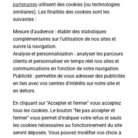
06660
Saint Etienne De Tinee
partenaires
utilisent des cookies (ou technologies
similaires). Les finalités des cookies sont les
Itinéraire
suivantes :
Mesure d’audience
: établir des statistiques
Le lien s'ouvre dans un nouvel onglet
complémentaires sur l’utilisation de nos sites et
Boîte aux lettres La Poste
suivre la navigation.
Analyse et personnalisation
: analyser les parcours
Prochaine collecte du courrier
lundi
à
09h00
clients et personnaliser en temps réel nos sites et
Hameau La Blache
communications en fonction de votre navigation.
06660
Saint Etienne De Tinee
Publicité
: permettre de vous adresser des publicités
en lien avec vos centres d’intérêts sur notre site et
Itinéraire
en dehors.
En cliquant sur "Accepter et fermer" vous acceptez
tous les cookies. Le bouton "Ne pas accepter et
Localiser
Liste Boîtes aux lettres
Alpes-Maritimes
fermer" vous permet d'indiquer votre refus et seuls
Saint Etienne De Tinee
les cookies nécessaires au fonctionnement du site
seront déposés. Vous pouvez modifier vos choix à