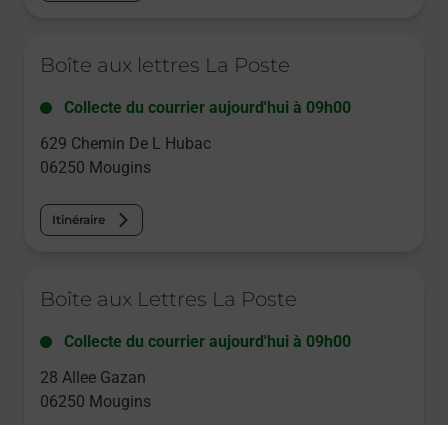
Le lien s'ouvre dans un nouvel onglet
Boîte aux lettres La Poste
Collecte du courrier aujourd'hui à
09h00
629 Chemin De L Hubac
06250
Mougins
Itinéraire
Le lien s'ouvre dans un nouvel onglet
Boîte aux Lettres La Poste
Collecte du courrier aujourd'hui à
09h00
28 Allee Gazan
06250
Mougins