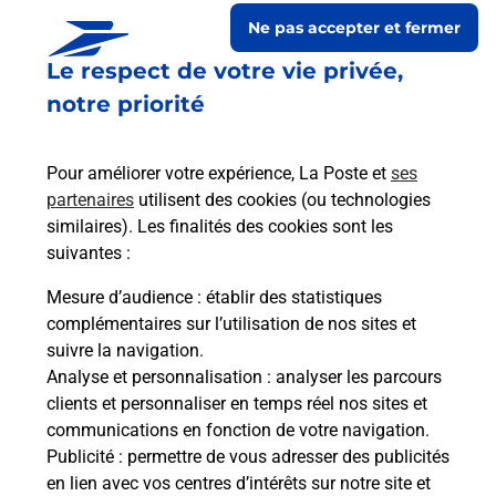
Itinéraire
Ne pas accepter et fermer
Le respect de votre vie privée,
Le lien s'ouvre dans un nouvel onglet
Boîte aux Lettres La Poste
notre priorité
Collecte du courrier aujourd'hui à
09h00
Pour améliorer votre expérience, La Poste et
ses
2 Rue Du Chateau
partenaires
utilisent des cookies (ou technologies
06250
Mougins
similaires). Les finalités des cookies sont les
suivantes :
Itinéraire
Mesure d’audience
: établir des statistiques
complémentaires sur l’utilisation de nos sites et
Le lien s'ouvre dans un nouvel onglet
suivre la navigation.
Boîte aux Lettres La Poste
Analyse et personnalisation
: analyser les parcours
Collecte du courrier aujourd'hui à
09h00
clients et personnaliser en temps réel nos sites et
communications en fonction de votre navigation.
1 Avenue De Pibonson
Publicité
: permettre de vous adresser des publicités
06250
Mougins
en lien avec vos centres d’intérêts sur notre site et