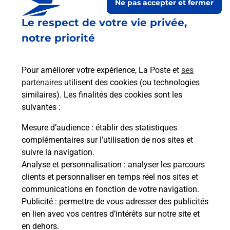
Ne pas accepter et fermer
Le respect de votre vie privée,
Le lien s'ouvre dans un nouvel onglet
Boîte aux lettres La Poste
notre priorité
Prochaine collecte du courrier
lundi
à
09h00
Pour améliorer votre expérience, La Poste et
ses
2701 Avenue Des Diables Bleus
partenaires
utilisent des cookies (ou technologies
06360
Eze
similaires). Les finalités des cookies sont les
suivantes :
Itinéraire
Mesure d’audience
: établir des statistiques
complémentaires sur l’utilisation de nos sites et
Le lien s'ouvre dans un nouvel onglet
suivre la navigation.
Boîte aux Lettres La Poste
Analyse et personnalisation
: analyser les parcours
Prochaine collecte du courrier
lundi
à
09h00
clients et personnaliser en temps réel nos sites et
communications en fonction de votre navigation.
1561 Avenue Georges Clemenceau
Publicité
: permettre de vous adresser des publicités
06360
Eze
en lien avec vos centres d’intérêts sur notre site et
en dehors.