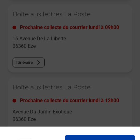
Le lien s'ouvre dans un nouvel onglet
Boîte aux lettres La Poste
Prochaine collecte du courrier
lundi
à
09h00
16 Avenue De La Liberte
06360
Eze
Itinéraire
Le lien s'ouvre dans un nouvel onglet
Boîte aux lettres La Poste
Prochaine collecte du courrier
lundi
à
12h00
Avenue Du Jardin Exotique
06360
Eze
Itinéraire