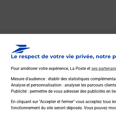
Le lien s'ouvre dans un nouvel onglet
Boîte aux lettres La Poste
Le respect de votre vie privée, notre p
Prochaine collecte du courrier
samedi
à
09h00
Pour améliorer votre expérience, La Poste et
ses partenair
7 Place Charles De Gaulle
04290
Volonne
Mesure d’audience
: établir des statistiques complémentair
Analyse et personnalisation
: analyser les parcours client
Publicité
: permettre de vous adresser des publicités en lie
Itinéraire
En cliquant sur "Accepter et fermer" vous acceptez tous le
fonctionnement du site seront déposés. Vous pouvez modi