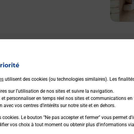
Le lien s'ouvre dans un nouvel onglet
L
Boîte aux lettres La Poste
riorité
Prochaine collecte du courrier
samedi
à
09h00
es
utilisent des cookies (ou technologies similaires). Les finalité
1 Rue Du 19 Mars 1962
04290
Volonne
es sur l’utilisation de nos sites et suivre la navigation.
s et personnaliser en temps réel nos sites et communications en 
n avec vos centres d’intérêts sur notre site et en dehors.
Itinéraire
s cookies. Le bouton "Ne pas accepter et fermer" vous permet d'i
fier vos choix à tout moment ou obtenir plus d'informations vi