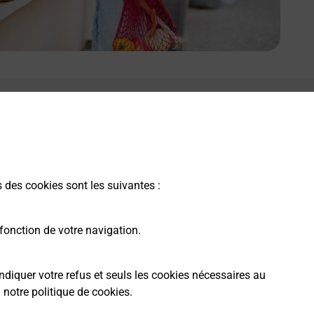
e lien s'ouvre dans un nouvel onglet
Boîte aux Lettres La Poste
Prochaine collecte du courrier
samedi
à
09h00
s des cookies sont les suivantes :
53 Route Du Broumas
04290
Volonne
fonction de votre navigation.
Itinéraire
ndiquer votre refus et seuls les cookies nécessaires au
a
notre politique de cookies
.