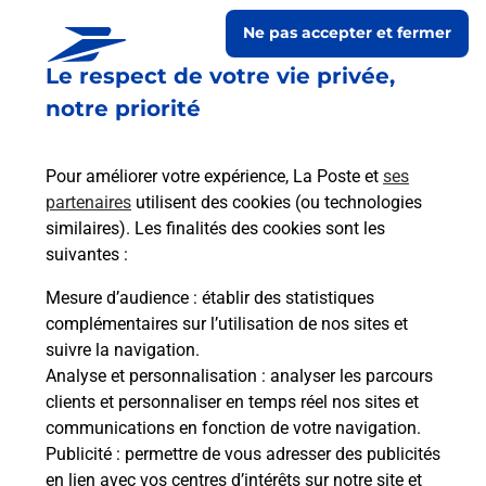
Ne pas accepter et fermer
Le respect de votre vie privée,
notre priorité
Pour améliorer votre expérience, La Poste et
ses
partenaires
utilisent des cookies (ou technologies
similaires). Les finalités des cookies sont les
Le lien s'ouvre dans un nouvel onglet
suivantes :
Boîte aux lettres La Poste
Mesure d’audience
: établir des statistiques
Prochaine collecte du courrier
jeudi
à
09h00
complémentaires sur l’utilisation de nos sites et
suivre la navigation.
27 Place De La Mairie
Analyse et personnalisation
: analyser les parcours
04110
Vacheres
clients et personnaliser en temps réel nos sites et
communications en fonction de votre navigation.
Itinéraire
Publicité
: permettre de vous adresser des publicités
en lien avec vos centres d’intérêts sur notre site et