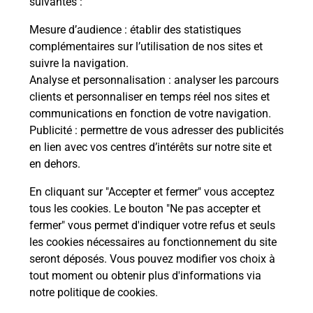
suivantes :
Mesure d’audience
: établir des statistiques
Le lien s'ouvre dans un nouvel onglet
complémentaires sur l’utilisation de nos sites et
Boîte aux Lettres La Poste
suivre la navigation.
Analyse et personnalisation
: analyser les parcours
Prochaine collecte du courrier
lundi
à
14h00
clients et personnaliser en temps réel nos sites et
5 Allee Arthur Gouin
communications en fonction de votre navigation.
04700
Oraison
Publicité
: permettre de vous adresser des publicités
en lien avec vos centres d’intérêts sur notre site et
Itinéraire
en dehors.
En cliquant sur "Accepter et fermer" vous acceptez
tous les cookies. Le bouton "Ne pas accepter et
Localiser
Liste Boîtes aux lettres
Alpes-de-Haute-Provence
fermer" vous permet d'indiquer votre refus et seuls
Oraison
les cookies nécessaires au fonctionnement du site
seront déposés. Vous pouvez modifier vos choix à
tout moment ou obtenir plus d'informations via
notre politique de cookies
.
Plan du site