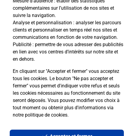
Mesure d’audience
: établir des statistiques
Le lien s'ouvre dans un nouvel onglet
complémentaires sur l’utilisation de nos sites et
Boîte aux Lettres La Poste
suivre la navigation.
Analyse et personnalisation
: analyser les parcours
Collecte du courrier aujourd'hui à
09h00
clients et personnaliser en temps réel nos sites et
2189 Route Napoleon
communications en fonction de votre navigation.
04270
Entrages
Publicité
: permettre de vous adresser des publicités
en lien avec vos centres d’intérêts sur notre site et
Itinéraire
en dehors.
En cliquant sur "Accepter et fermer" vous acceptez
tous les cookies. Le bouton "Ne pas accepter et
Localiser
Liste Boîtes aux lettres
Alpes-de-Haute-Provence
fermer" vous permet d'indiquer votre refus et seuls
Entrages
les cookies nécessaires au fonctionnement du site
seront déposés. Vous pouvez modifier vos choix à
tout moment ou obtenir plus d'informations via
notre politique de cookies
.
Plan du site
Accessibilité : partiellement conforme