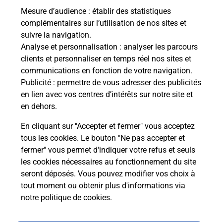
Mesure d’audience
: établir des statistiques
Le lien s'ouvre dans un nouvel onglet
complémentaires sur l’utilisation de nos sites et
Boîte aux Lettres La Poste
suivre la navigation.
Analyse et personnalisation
: analyser les parcours
Prochaine collecte du courrier
lundi
à
09h00
clients et personnaliser en temps réel nos sites et
37 Chemin Du Fourest
communications en fonction de votre navigation.
04400
Enchastrayes
Publicité
: permettre de vous adresser des publicités
en lien avec vos centres d’intérêts sur notre site et
Itinéraire
en dehors.
En cliquant sur "Accepter et fermer" vous acceptez
tous les cookies. Le bouton "Ne pas accepter et
Localiser
Liste Boîtes aux lettres
Alpes-de-Haute-Provence
fermer" vous permet d'indiquer votre refus et seuls
Enchastrayes
les cookies nécessaires au fonctionnement du site
seront déposés. Vous pouvez modifier vos choix à
tout moment ou obtenir plus d'informations via
notre politique de cookies
.
Plan du site