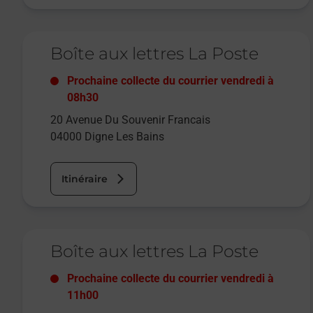
Le lien s'ouvre dans un nouvel onglet
Boîte aux lettres La Poste
Prochaine collecte du courrier
vendredi
à
08h30
20 Avenue Du Souvenir Francais
04000
Digne Les Bains
Itinéraire
Le lien s'ouvre dans un nouvel onglet
Boîte aux lettres La Poste
Prochaine collecte du courrier
vendredi
à
11h00