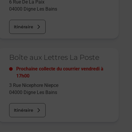
6 Rue De La Paix
04000
Digne Les Bains
Itinéraire
e lien s'ouvre dans un nouvel onglet
Boîte aux Lettres La Poste
Prochaine collecte du courrier
vendredi
à
17h00
3 Rue Nicephore Niepce
04000
Digne Les Bains
Itinéraire