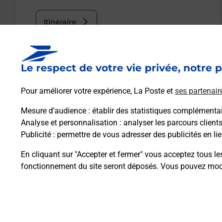
Itinéraire
Le lien s'ouvre dans un nouvel onglet
Le respect de votre vie privée, notre p
Boîte aux lettres La Poste
Pour améliorer votre expérience, La Poste et
ses partenair
Prochaine collecte du courrier
vendredi
à
09h00
Mesure d’audience
: établir des statistiques complémentair
7 Avenue De Verdun
Analyse et personnalisation
: analyser les parcours client
04000
Digne Les Bains
Publicité
: permettre de vous adresser des publicités en lie
En cliquant sur "Accepter et fermer" vous acceptez tous le
Itinéraire
fonctionnement du site seront déposés. Vous pouvez modi
Plan du site