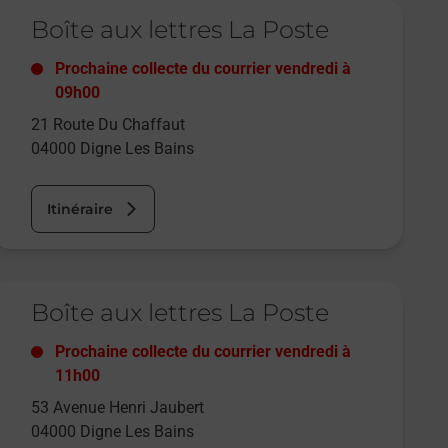
e lien s'ouvre dans un nouvel onglet
Boîte aux lettres La Poste
Prochaine collecte du courrier
vendredi
à
09h00
21 Route Du Chaffaut
04000
Digne Les Bains
Itinéraire
e lien s'ouvre dans un nouvel onglet
Boîte aux lettres La Poste
Prochaine collecte du courrier
vendredi
à
11h00
53 Avenue Henri Jaubert
04000
Digne Les Bains