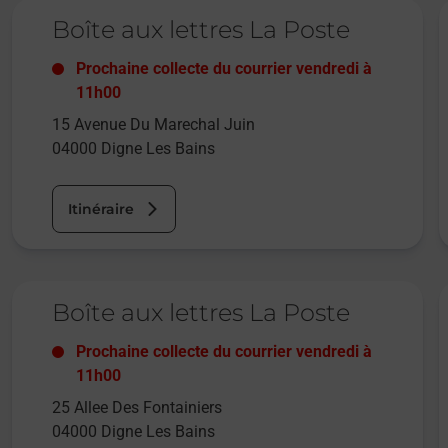
Le lien s'ouvre dans un nouvel onglet
L
Boîte aux lettres La Poste
Prochaine collecte du courrier
vendredi
à
11h00
15 Avenue Du Marechal Juin
04000
Digne Les Bains
Itinéraire
Le lien s'ouvre dans un nouvel onglet
L
Boîte aux lettres La Poste
Prochaine collecte du courrier
vendredi
à
11h00
25 Allee Des Fontainiers
04000
Digne Les Bains