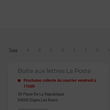
Tous
A
B
C
D
E
F
G
Le lien s'ouvre dans un nouvel onglet
Boîte aux lettres La Poste
Prochaine collecte du courrier
vendredi
à
11h00
30 Place De La Republique
04000
Digne Les Bains