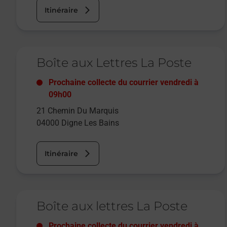
Itinéraire
Le lien s'ouvre dans un nouvel onglet
Boîte aux Lettres La Poste
Prochaine collecte du courrier
vendredi
à
09h00
21 Chemin Du Marquis
04000
Digne Les Bains
Itinéraire
Le lien s'ouvre dans un nouvel onglet
Boîte aux lettres La Poste
Prochaine collecte du courrier
vendredi
à