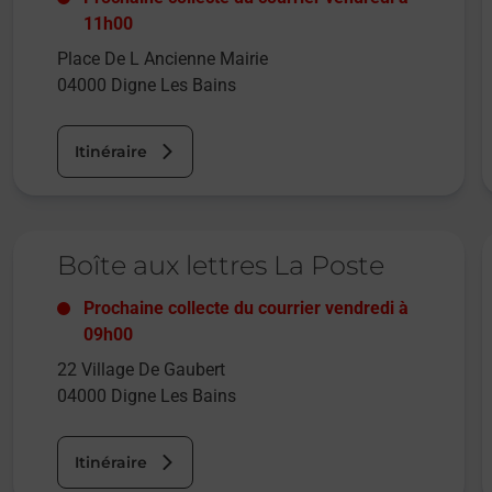
11h00
Place De L Ancienne Mairie
04000
Digne Les Bains
Itinéraire
Le lien s'ouvre dans un nouvel onglet
L
Boîte aux lettres La Poste
Prochaine collecte du courrier
vendredi
à
09h00
22 Village De Gaubert
04000
Digne Les Bains
Itinéraire