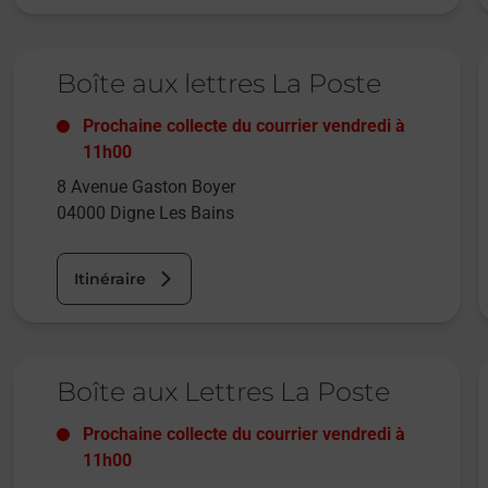
Le lien s'ouvre dans un nouvel onglet
L
Boîte aux lettres La Poste
Prochaine collecte du courrier
vendredi
à
11h00
8 Avenue Gaston Boyer
04000
Digne Les Bains
Itinéraire
Le lien s'ouvre dans un nouvel onglet
L
Boîte aux Lettres La Poste
Prochaine collecte du courrier
vendredi
à
11h00