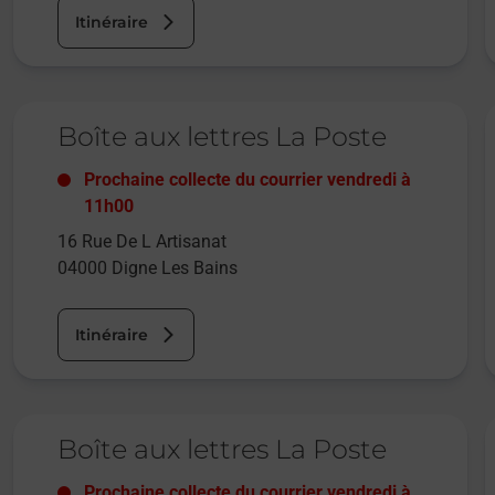
Itinéraire
Le lien s'ouvre dans un nouvel onglet
L
Boîte aux lettres La Poste
Prochaine collecte du courrier
vendredi
à
11h00
16 Rue De L Artisanat
04000
Digne Les Bains
Itinéraire
Le lien s'ouvre dans un nouvel onglet
L
Boîte aux lettres La Poste
Prochaine collecte du courrier
vendredi
à