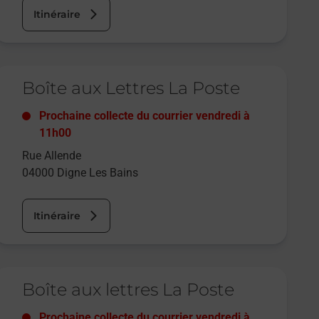
Itinéraire
e lien s'ouvre dans un nouvel onglet
Boîte aux Lettres La Poste
Prochaine collecte du courrier
vendredi
à
11h00
Rue Allende
04000
Digne Les Bains
Itinéraire
e lien s'ouvre dans un nouvel onglet
Boîte aux lettres La Poste
Prochaine collecte du courrier
vendredi
à