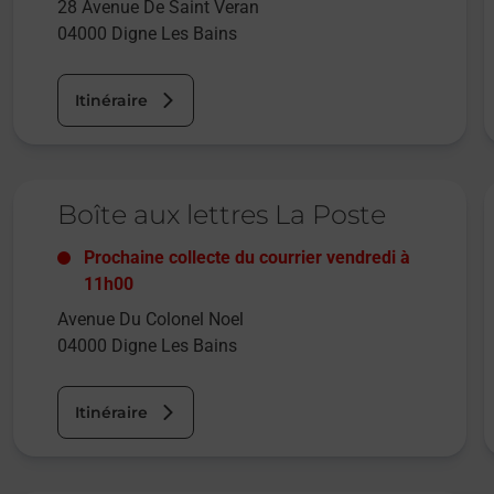
28 Avenue De Saint Veran
04000
Digne Les Bains
Itinéraire
Le lien s'ouvre dans un nouvel onglet
L
Boîte aux lettres La Poste
Prochaine collecte du courrier
vendredi
à
11h00
Avenue Du Colonel Noel
04000
Digne Les Bains
Itinéraire