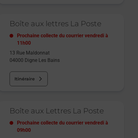
e lien s'ouvre dans un nouvel onglet
Boîte aux lettres La Poste
Prochaine collecte du courrier
vendredi
à
11h00
13 Rue Maldonnat
04000
Digne Les Bains
Itinéraire
e lien s'ouvre dans un nouvel onglet
Boîte aux Lettres La Poste
Prochaine collecte du courrier
vendredi
à
09h00