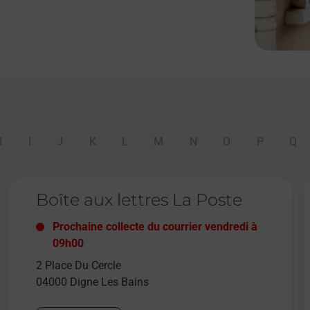
H
I
J
K
L
M
N
O
P
Q
Le lien s'ouvre dans un nouvel onglet
L
Boîte aux lettres La Poste
Prochaine collecte du courrier
vendredi
à
09h00
2 Place Du Cercle
04000
Digne Les Bains