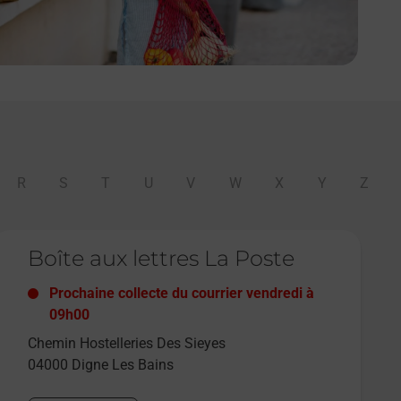
R
S
T
U
V
W
X
Y
Z
e lien s'ouvre dans un nouvel onglet
Boîte aux lettres La Poste
Prochaine collecte du courrier
vendredi
à
09h00
Chemin Hostelleries Des Sieyes
04000
Digne Les Bains