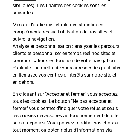
similaires). Les finalités des cookies sont les
Itinéraire
suivantes :
Mesure d’audience
: établir des statistiques
Le lien s'ouvre dans un nouvel onglet
complémentaires sur l’utilisation de nos sites et
Boîte aux lettres La Poste
suivre la navigation.
Analyse et personnalisation
: analyser les parcours
Collecte du courrier aujourd'hui à
09h00
clients et personnaliser en temps réel nos sites et
3 Place Du Commerce
communications en fonction de votre navigation.
04160
Chateau Arnoux Saint Auban
Publicité
: permettre de vous adresser des publicités
en lien avec vos centres d’intérêts sur notre site et
Itinéraire
en dehors.
En cliquant sur "Accepter et fermer" vous acceptez
tous les cookies. Le bouton "Ne pas accepter et
Localiser
Liste Boîtes aux lettres
Alpes-de-Haute-Provence
fermer" vous permet d'indiquer votre refus et seuls
Chateau Arnoux Saint Auban
les cookies nécessaires au fonctionnement du site
seront déposés. Vous pouvez modifier vos choix à
tout moment ou obtenir plus d'informations via