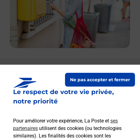
Le lien s'ouvre dans un nouvel onglet
Boîte aux lettres La Poste
Ne pas accepter et fermer
Le respect de votre vie privée,
Prochaine collecte du courrier
vendredi
à
08h00
notre priorité
500 Route De Guillaumes
04320
Castellet Les Sausses
Pour améliorer votre expérience, La Poste et
ses
partenaires
utilisent des cookies (ou technologies
Itinéraire
similaires). Les finalités des cookies sont les