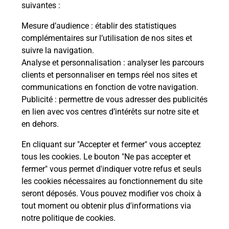
suivantes :
Le lien s'ouvre dans un nouvel onglet
Mesure d’audience
: établir des statistiques
Boîte aux Lettres La Poste
complémentaires sur l’utilisation de nos sites et
suivre la navigation.
Prochaine collecte du courrier
vendredi
à
Analyse et personnalisation
: analyser les parcours
08h00
clients et personnaliser en temps réel nos sites et
30 Place Jean Gubert
communications en fonction de votre navigation.
04320
Castellet Les Sausses
Publicité
: permettre de vous adresser des publicités
en lien avec vos centres d’intérêts sur notre site et
Itinéraire
en dehors.
En cliquant sur "Accepter et fermer" vous acceptez
tous les cookies. Le bouton "Ne pas accepter et
Localiser
Liste Boîtes aux lettres
Alpes-de-Haute-Provence
fermer" vous permet d'indiquer votre refus et seuls
Castellet Les Sausses
les cookies nécessaires au fonctionnement du site
seront déposés. Vous pouvez modifier vos choix à
tout moment ou obtenir plus d'informations via
notre politique de cookies
.