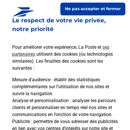
Ne pas accepter et fermer
Le respect de votre vie privée,
notre priorité
Pour améliorer votre expérience, La Poste et
ses
partenaires
utilisent des cookies (ou technologies
similaires). Les finalités des cookies sont les
Le lien s'ouvre dans un nouvel onglet
suivantes :
Boîte aux lettres La Poste
Mesure d’audience
: établir des statistiques
Prochaine collecte du courrier
lundi
à
08h00
complémentaires sur l’utilisation de nos sites et
suivre la navigation.
15 Rue De La Mairie
Analyse et personnalisation
: analyser les parcours
04240
Braux
clients et personnaliser en temps réel nos sites et
communications en fonction de votre navigation.
Itinéraire
Publicité
: permettre de vous adresser des publicités
en lien avec vos centres d’intérêts sur notre site et