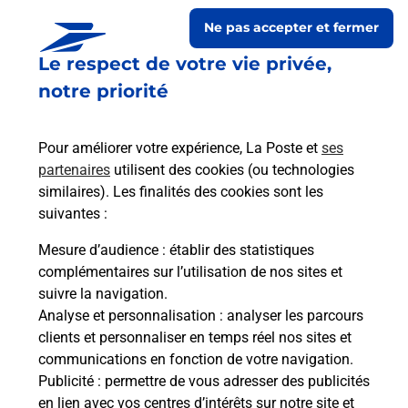
Ne pas accepter et fermer
Le respect de votre vie privée,
notre priorité
Pour améliorer votre expérience, La Poste et
ses
partenaires
utilisent des cookies (ou technologies
similaires). Les finalités des cookies sont les
Le lien s'ouvre dans un nouvel onglet
suivantes :
Boîte aux Lettres La Poste
Mesure d’audience
: établir des statistiques
Collecte du courrier aujourd'hui à
12h00
complémentaires sur l’utilisation de nos sites et
suivre la navigation.
12 Place Du Capitaine Jean Louis
Analyse et personnalisation
: analyser les parcours
04370
Beauvezer
clients et personnaliser en temps réel nos sites et
communications en fonction de votre navigation.
Itinéraire
Publicité
: permettre de vous adresser des publicités
en lien avec vos centres d’intérêts sur notre site et