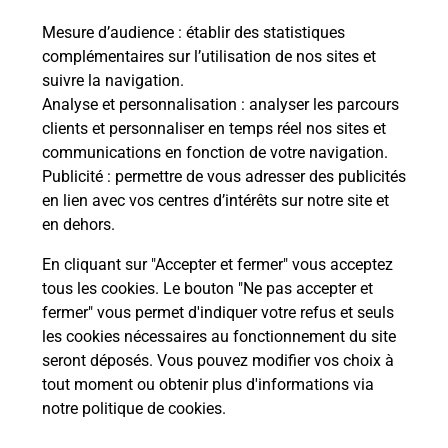
Mesure d’audience
: établir des statistiques
Le lien s'ouvre dans un nouvel onglet
complémentaires sur l’utilisation de nos sites et
Boîte aux lettres La Poste
suivre la navigation.
Prochaine collecte du courrier
vendredi
à
Analyse et personnalisation
: analyser les parcours
09h30
clients et personnaliser en temps réel nos sites et
communications en fonction de votre navigation.
La Brosse
Publicité
: permettre de vous adresser des publicités
03120
Servilly
en lien avec vos centres d’intérêts sur notre site et
en dehors.
Itinéraire
En cliquant sur "Accepter et fermer" vous acceptez
tous les cookies. Le bouton "Ne pas accepter et
fermer" vous permet d'indiquer votre refus et seuls
Localiser
Liste Boîtes aux lettres
Allier
Servilly
les cookies nécessaires au fonctionnement du site
seront déposés. Vous pouvez modifier vos choix à
tout moment ou obtenir plus d'informations via
notre politique de cookies
.
Plan du site