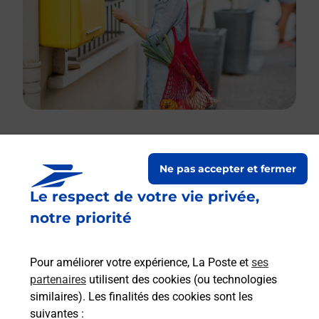
Le lien s'ouvre dans un nouvel onglet
Ne pas accepter et fermer
Boîte aux lettres La Poste
Le respect de votre vie privée,
Prochaine collecte du courrier
vendredi
à
notre priorité
09h30
Le Bourg
Pour améliorer votre expérience, La Poste et
ses
03120
Servilly
partenaires
utilisent des cookies (ou technologies
similaires). Les finalités des cookies sont les
Itinéraire
suivantes :