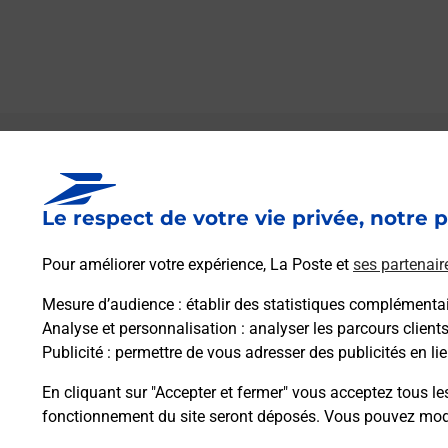
Le lien s'ouvre dans un nouvel onglet
Boîte aux lettres La Poste
Le respect de votre vie privée, notre p
Collecte du courrier aujourd'hui à
09h00
4 Place De L Eglise
Pour améliorer votre expérience, La Poste et
ses partenair
03130
Saint Leger Sur Vouzance
Mesure d’audience
: établir des statistiques complémentair
Analyse et personnalisation
: analyser les parcours client
Itinéraire
Publicité
: permettre de vous adresser des publicités en lie
En cliquant sur "Accepter et fermer" vous acceptez tous le
fonctionnement du site seront déposés. Vous pouvez modi