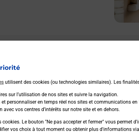
Le lien s'ouvre dans un nouvel onglet
Boîte aux Lettres La Poste
riorité
Collecte du courrier aujourd'hui à
09h00
1111 Route De Molinet
es
utilisent des cookies (ou technologies similaires). Les finalité
03130
Saint Leger Sur Vouzance
es sur l’utilisation de nos sites et suivre la navigation.
s et personnaliser en temps réel nos sites et communications en 
Itinéraire
n avec vos centres d’intérêts sur notre site et en dehors.
s cookies. Le bouton "Ne pas accepter et fermer" vous permet d'i
fier vos choix à tout moment ou obtenir plus d'informations vi