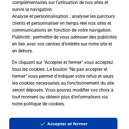
complémentaires sur l’utilisation de nos sites et
Le lien s'ouvre dans un nouvel onglet
suivre la navigation.
Boîte aux lettres La Poste
Analyse et personnalisation
: analyser les parcours
Collecte du courrier aujourd'hui à
08h00
clients et personnaliser en temps réel nos sites et
communications en fonction de votre navigation.
2 Rue De Pligniere
Publicité
: permettre de vous adresser des publicités
03110
Saint Didier La Foret
en lien avec vos centres d’intérêts sur notre site et
en dehors.
Itinéraire
En cliquant sur "Accepter et fermer" vous acceptez
tous les cookies. Le bouton "Ne pas accepter et
fermer" vous permet d'indiquer votre refus et seuls
Localiser
Liste Boîtes aux lettres
Allier
Saint Didier La Foret
les cookies nécessaires au fonctionnement du site
seront déposés. Vous pouvez modifier vos choix à
tout moment ou obtenir plus d'informations via
notre politique de cookies
.
Plan du site
Accessibilité : partiellement conforme
Accepter et fermer