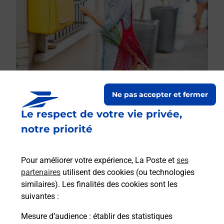
Ne pas accepter et fermer
Le respect de votre vie privée,
Le lien s'ouvre dans un nouvel onglet
Boîte aux lettres La Poste
notre priorité
Collecte du courrier aujourd'hui à
08h00
Pour améliorer votre expérience, La Poste et
ses
5 Route De Vichy
partenaires
utilisent des cookies (ou technologies
03110
Saint Didier La Foret
similaires). Les finalités des cookies sont les
suivantes :
Itinéraire
Mesure d’audience
: établir des statistiques