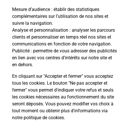
Mesure d’audience
: établir des statistiques
Le lien s'ouvre dans un nouvel onglet
complémentaires sur l’utilisation de nos sites et
Boîte aux lettres La Poste
suivre la navigation.
Prochaine collecte du courrier
vendredi
à
Analyse et personnalisation
: analyser les parcours
09h30
clients et personnaliser en temps réel nos sites et
communications en fonction de votre navigation.
20 Rue Roc Du Saint
Publicité
: permettre de vous adresser des publicités
03170
Saint Angel
en lien avec vos centres d’intérêts sur notre site et
en dehors.
Itinéraire
En cliquant sur "Accepter et fermer" vous acceptez
tous les cookies. Le bouton "Ne pas accepter et
fermer" vous permet d'indiquer votre refus et seuls
Localiser
Liste Boîtes aux lettres
Allier
Saint Angel
les cookies nécessaires au fonctionnement du site
seront déposés. Vous pouvez modifier vos choix à
tout moment ou obtenir plus d'informations via
notre politique de cookies
.
Plan du site