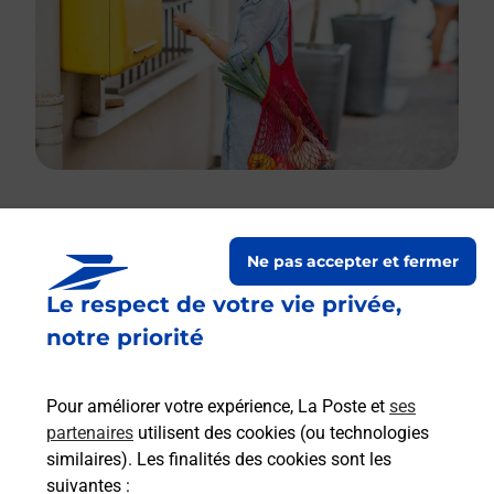
Le lien s'ouvre dans un nouvel onglet
Ne pas accepter et fermer
Boîte aux lettres La Poste
Le respect de votre vie privée,
Prochaine collecte du courrier
vendredi
à
notre priorité
11h00
1 Route De Villefranche
Pour améliorer votre expérience, La Poste et
ses
03170
Saint Angel
partenaires
utilisent des cookies (ou technologies
similaires). Les finalités des cookies sont les
Itinéraire
suivantes :