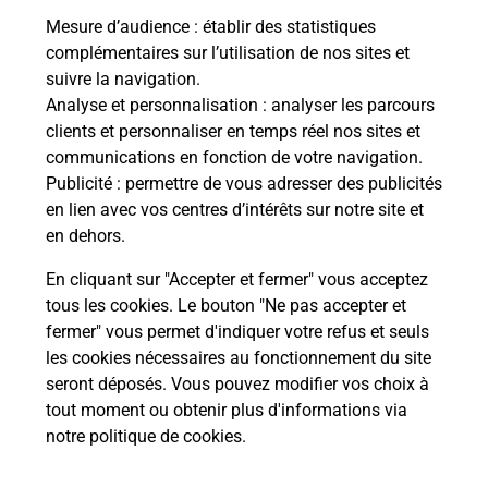
Mesure d’audience
: établir des statistiques
complémentaires sur l’utilisation de nos sites et
Le lien s'ouvre dans un nouvel onglet
suivre la navigation.
Boîte aux Lettres La Poste
Analyse et personnalisation
: analyser les parcours
Prochaine collecte du courrier
lundi
à
09h00
clients et personnaliser en temps réel nos sites et
communications en fonction de votre navigation.
16 Rue Boisrot Desserviers
Publicité
: permettre de vous adresser des publicités
03310
Neris Les Bains
en lien avec vos centres d’intérêts sur notre site et
en dehors.
Itinéraire
En cliquant sur "Accepter et fermer" vous acceptez
tous les cookies. Le bouton "Ne pas accepter et
fermer" vous permet d'indiquer votre refus et seuls
Localiser
Liste Boîtes aux lettres
Allier
Neris Les Bains
les cookies nécessaires au fonctionnement du site
seront déposés. Vous pouvez modifier vos choix à
tout moment ou obtenir plus d'informations via
notre politique de cookies
.
Plan du site