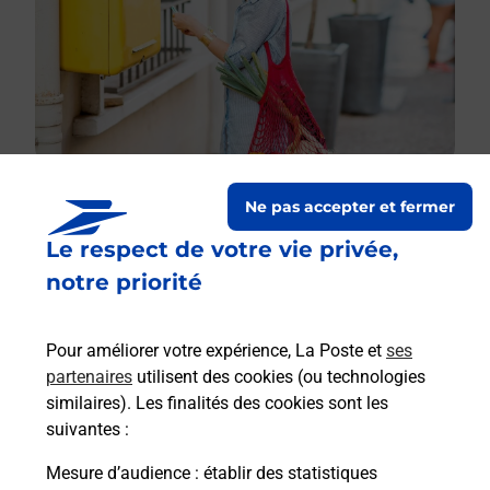
Ne pas accepter et fermer
Le respect de votre vie privée,
Le lien s'ouvre dans un nouvel onglet
Boîte aux Lettres La Poste
notre priorité
Collecte du courrier aujourd'hui à
08h30
Pour améliorer votre expérience, La Poste et
ses
1 Impasse Des Roseaux
partenaires
utilisent des cookies (ou technologies
03150
Montoldre
similaires). Les finalités des cookies sont les
suivantes :
Itinéraire
Mesure d’audience
: établir des statistiques