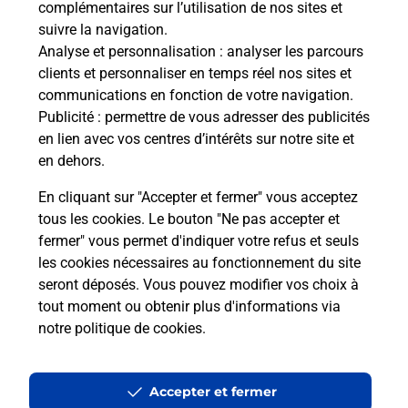
complémentaires sur l’utilisation de nos sites et
Le lien s'ouvre dans un nouvel onglet
suivre la navigation.
Boîte aux Lettres La Poste
Analyse et personnalisation
: analyser les parcours
Collecte du courrier aujourd'hui à
08h30
clients et personnaliser en temps réel nos sites et
communications en fonction de votre navigation.
37 Rue Du Colonel Besson
Publicité
: permettre de vous adresser des publicités
03150
Montoldre
en lien avec vos centres d’intérêts sur notre site et
en dehors.
Itinéraire
En cliquant sur "Accepter et fermer" vous acceptez
tous les cookies. Le bouton "Ne pas accepter et
fermer" vous permet d'indiquer votre refus et seuls
Localiser
Liste Boîtes aux lettres
Allier
Montoldre
les cookies nécessaires au fonctionnement du site
seront déposés. Vous pouvez modifier vos choix à
tout moment ou obtenir plus d'informations via
notre politique de cookies
.
Plan du site
Accessibilité : partiellement conforme
Accepter et fermer