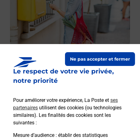
Ne pas accepter et fermer
Le respect de votre vie privée,
Le lien s'ouvre dans un nouvel onglet
Boîte aux lettres La Poste
notre priorité
Collecte du courrier aujourd'hui à
08h30
Pour améliorer votre expérience, La Poste et
ses
16 Rue Du Vieux Bourg
partenaires
utilisent des cookies (ou technologies
03140
Monestier
similaires). Les finalités des cookies sont les
suivantes :
Itinéraire
Mesure d’audience
: établir des statistiques