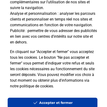
complémentaires sur l’utilisation de nos sites et
Le lien s'ouvre dans un nouvel onglet
suivre la navigation.
Boîte aux Lettres La Poste
Analyse et personnalisation
: analyser les parcours
Collecte du courrier aujourd'hui à
08h30
clients et personnaliser en temps réel nos sites et
communications en fonction de votre navigation.
1 Place De La Mairie
Publicité
: permettre de vous adresser des publicités
03140
Monestier
en lien avec vos centres d’intérêts sur notre site et
en dehors.
Itinéraire
En cliquant sur "Accepter et fermer" vous acceptez
tous les cookies. Le bouton "Ne pas accepter et
fermer" vous permet d'indiquer votre refus et seuls
Localiser
Liste Boîtes aux lettres
Allier
Monestier
les cookies nécessaires au fonctionnement du site
seront déposés. Vous pouvez modifier vos choix à
tout moment ou obtenir plus d'informations via
notre politique de cookies
.
Plan du site
Accessibilité : partiellement conforme
Accepter et fermer