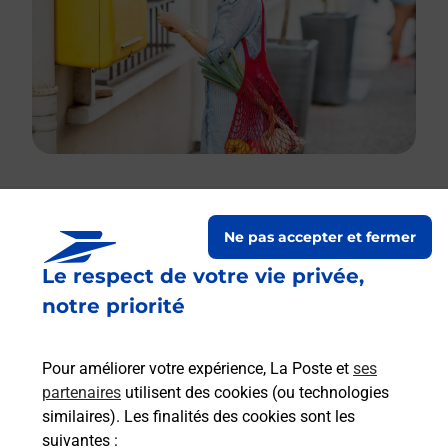
Le lien s'ouvre dans un nouvel onglet
Ne pas accepter et fermer
Boîte aux Lettres La Poste
Le respect de votre vie privée,
Prochaine collecte du courrier
vendredi
à
notre priorité
08h30
Lieu Dit Lonzat
Pour améliorer votre expérience, La Poste et
ses
03260
Marcenat
partenaires
utilisent des cookies (ou technologies
similaires). Les finalités des cookies sont les
Itinéraire
suivantes :