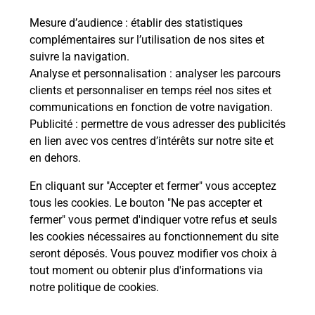
Mesure d’audience
: établir des statistiques
Le lien s'ouvre dans un nouvel onglet
complémentaires sur l’utilisation de nos sites et
Boîte aux Lettres La Poste
suivre la navigation.
Prochaine collecte du courrier
vendredi
à
Analyse et personnalisation
: analyser les parcours
08h30
clients et personnaliser en temps réel nos sites et
communications en fonction de votre navigation.
Le Bourg
Publicité
: permettre de vous adresser des publicités
03260
Marcenat
en lien avec vos centres d’intérêts sur notre site et
en dehors.
Itinéraire
En cliquant sur "Accepter et fermer" vous acceptez
tous les cookies. Le bouton "Ne pas accepter et
fermer" vous permet d'indiquer votre refus et seuls
Localiser
Liste Boîtes aux lettres
Allier
Marcenat
les cookies nécessaires au fonctionnement du site
seront déposés. Vous pouvez modifier vos choix à
tout moment ou obtenir plus d'informations via
notre politique de cookies
.
Plan du site