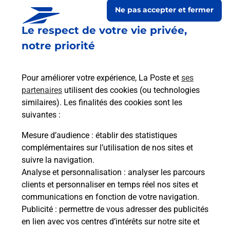
Ne pas accepter et fermer
Le respect de votre vie privée,
notre priorité
Pour améliorer votre expérience, La Poste et
ses
partenaires
utilisent des cookies (ou technologies
similaires). Les finalités des cookies sont les
suivantes :
Le lien s'ouvre dans un nouvel onglet
Boîte aux lettres La Poste
Mesure d’audience
: établir des statistiques
complémentaires sur l’utilisation de nos sites et
Prochaine collecte du courrier
samedi
à
08h30
suivre la navigation.
26 Rue Telonea
Analyse et personnalisation
: analyser les parcours
03360
Letelon
clients et personnaliser en temps réel nos sites et
communications en fonction de votre navigation.
Itinéraire
Publicité
: permettre de vous adresser des publicités
en lien avec vos centres d’intérêts sur notre site et