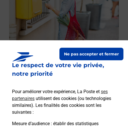
Ne pas accepter et fermer
Le respect de votre vie privée,
Le lien s'ouvre dans un nouvel onglet
Boîte aux lettres La Poste
notre priorité
Prochaine collecte du courrier
lundi
à
10h30
Pour améliorer votre expérience, La Poste et
ses
Lieu Dit Le Bourg
partenaires
utilisent des cookies (ou technologies
03130
Lenax
similaires). Les finalités des cookies sont les
suivantes :
Itinéraire
Mesure d’audience
: établir des statistiques