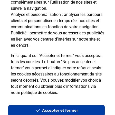
complémentaires sur l’utilisation de nos sites et
Le lien s'ouvre dans un nouvel onglet
suivre la navigation.
Boîte aux Lettres La Poste
Analyse et personnalisation
: analyser les parcours
Prochaine collecte du courrier
lundi
à
09h00
clients et personnaliser en temps réel nos sites et
communications en fonction de votre navigation.
Lieu Dit Vinzelles
Publicité
: permettre de vous adresser des publicités
03130
Lenax
en lien avec vos centres d’intérêts sur notre site et
en dehors.
Itinéraire
En cliquant sur "Accepter et fermer" vous acceptez
tous les cookies. Le bouton "Ne pas accepter et
fermer" vous permet d'indiquer votre refus et seuls
Localiser
Liste Boîtes aux lettres
Allier
Lenax
les cookies nécessaires au fonctionnement du site
seront déposés. Vous pouvez modifier vos choix à
tout moment ou obtenir plus d'informations via
notre politique de cookies
.
Plan du site
Accessibilité : partiellement conforme
Accepter et fermer