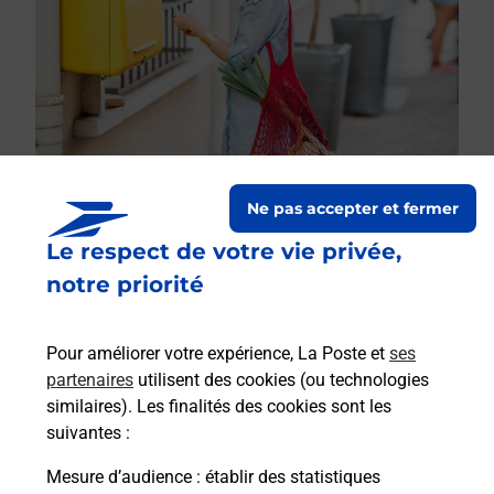
Ne pas accepter et fermer
Le respect de votre vie privée,
Le lien s'ouvre dans un nouvel onglet
Boîte aux lettres La Poste
notre priorité
Prochaine collecte du courrier
samedi
à
09h00
Pour améliorer votre expérience, La Poste et
ses
10 Route De Decize
partenaires
utilisent des cookies (ou technologies
03230
Gannay Sur Loire
similaires). Les finalités des cookies sont les
suivantes :
Itinéraire
Mesure d’audience
: établir des statistiques