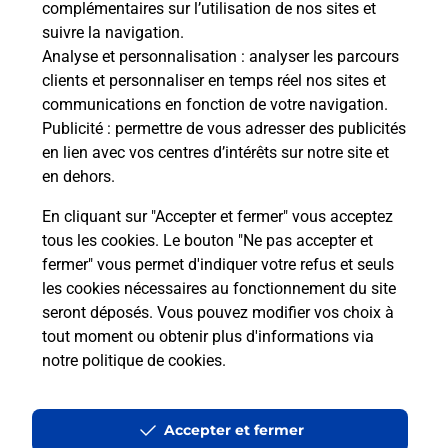
complémentaires sur l’utilisation de nos sites et
Le lien s'ouvre dans un nouvel onglet
suivre la navigation.
Boîte aux lettres La Poste
Analyse et personnalisation
: analyser les parcours
Prochaine collecte du courrier
samedi
à
09h00
clients et personnaliser en temps réel nos sites et
communications en fonction de votre navigation.
Port Des Vanneaux
Publicité
: permettre de vous adresser des publicités
03230
Gannay Sur Loire
en lien avec vos centres d’intérêts sur notre site et
en dehors.
Itinéraire
En cliquant sur "Accepter et fermer" vous acceptez
tous les cookies. Le bouton "Ne pas accepter et
fermer" vous permet d'indiquer votre refus et seuls
Localiser
Liste Boîtes aux lettres
Allier
Gannay Sur Loire
les cookies nécessaires au fonctionnement du site
seront déposés. Vous pouvez modifier vos choix à
tout moment ou obtenir plus d'informations via
notre politique de cookies
.
Plan du site
Accessibilité : partiellement conforme
Accepter et fermer