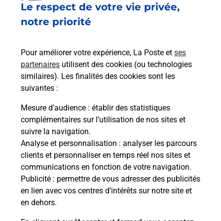
Le respect de votre vie privée,
Le lien s'ouvre dans un nouvel onglet
Boîte aux lettres La Poste
notre priorité
Prochaine collecte du courrier
mardi
à
08h30
Pour améliorer votre expérience, La Poste et
ses
Chemin De La Petite Riau
partenaires
utilisent des cookies (ou technologies
03500
Cesset
similaires). Les finalités des cookies sont les
suivantes :
Itinéraire
Mesure d’audience
: établir des statistiques
complémentaires sur l’utilisation de nos sites et
Le lien s'ouvre dans un nouvel onglet
suivre la navigation.
Boîte aux lettres La Poste
Analyse et personnalisation
: analyser les parcours
Prochaine collecte du courrier
mardi
à
08h30
clients et personnaliser en temps réel nos sites et
communications en fonction de votre navigation.
3 Rue Valery Larbaud
Publicité
: permettre de vous adresser des publicités
03500
Cesset
en lien avec vos centres d’intérêts sur notre site et
en dehors.
Itinéraire