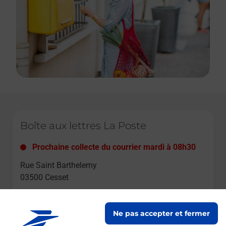
Le lien s'ouvre dans un nouvel onglet
Boîte aux lettres La Poste
Prochaine collecte du courrier
mardi
à
08h30
Rue Saint Barthelemy
03500
Cesset
Itinéraire
Ne pas accepter et fermer