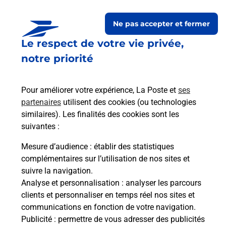
Le lien s'ouvre dans un nouvel onglet
Ne pas accepter et fermer
Boîte aux lettres La Poste
Le respect de votre vie privée,
Prochaine collecte du courrier
vendredi
à
notre priorité
08h30
11 Rue De La Mare
Pour améliorer votre expérience, La Poste et
ses
03800
Biozat
partenaires
utilisent des cookies (ou technologies
similaires). Les finalités des cookies sont les
Itinéraire
suivantes :
Mesure d’audience
: établir des statistiques
Le lien s'ouvre dans un nouvel onglet
complémentaires sur l’utilisation de nos sites et
Boîte aux Lettres La Poste
suivre la navigation.
Prochaine collecte du courrier
vendredi
à
Analyse et personnalisation
: analyser les parcours
10h30
clients et personnaliser en temps réel nos sites et
communications en fonction de votre navigation.
55 Grande Rue
Publicité
: permettre de vous adresser des publicités
03800
Biozat