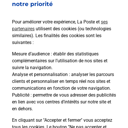
Boîte aux Lettres La Poste
notre priorité
Collecte du courrier aujourd'hui à
09h00
Pour améliorer votre expérience, La Poste et
ses
2 Lieu Dit Les Ballans
partenaires
utilisent des cookies (ou technologies
03130
Bert
similaires). Les finalités des cookies sont les
suivantes :
Itinéraire
Mesure d’audience
: établir des statistiques
complémentaires sur l’utilisation de nos sites et
Le lien s'ouvre dans un nouvel onglet
suivre la navigation.
Boîte aux Lettres La Poste
Analyse et personnalisation
: analyser les parcours
Collecte du courrier aujourd'hui à
12h00
clients et personnaliser en temps réel nos sites et
communications en fonction de votre navigation.
3 Place Pierre Gonard
Publicité
: permettre de vous adresser des publicités
03130
Bert
en lien avec vos centres d’intérêts sur notre site et
en dehors.
Itinéraire
En cliquant sur "Accepter et fermer" vous acceptez
tous les cookies. Le bouton "Ne pas accepter et