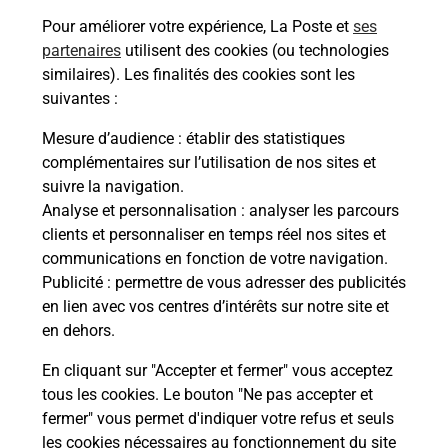
Pour améliorer votre expérience, La Poste et
ses
79 Avenue Fernand Auberger
partenaires
utilisent des cookies (ou technologies
03700
Bellerive Sur Allier
similaires). Les finalités des cookies sont les
suivantes :
Itinéraire
Mesure d’audience
: établir des statistiques
complémentaires sur l’utilisation de nos sites et
Le lien s'ouvre dans un nouvel onglet
suivre la navigation.
Boîte aux Lettres La Poste
Analyse et personnalisation
: analyser les parcours
Collecte du courrier aujourd'hui à
09h00
clients et personnaliser en temps réel nos sites et
communications en fonction de votre navigation.
86 Avenue De Russie
Publicité
: permettre de vous adresser des publicités
03700
Bellerive Sur Allier
en lien avec vos centres d’intérêts sur notre site et
en dehors.
Itinéraire
En cliquant sur "Accepter et fermer" vous acceptez
tous les cookies. Le bouton "Ne pas accepter et
fermer" vous permet d'indiquer votre refus et seuls
Localiser
Liste Boîtes aux lettres
Allier
Bellerive Sur Allier
les cookies nécessaires au fonctionnement du site